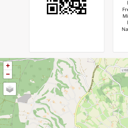
Fr
Mi
Na
+
−